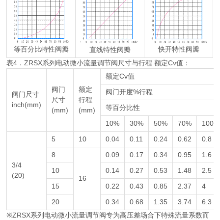
等百分比特性阀瓣
快开特性阀瓣
直线特性阀瓣
表4．ZRSX系列电动微小流量调节阀尺寸与行程 额定Cv值：
额定Cv值
阀门
额定
阀门开度%行程
阀门尺寸
尺寸
行程
inch(mm)
等百分比性
(mm)
(mm)
10%
30%
50%
70%
100%
5
10
0.04
0.11
0.24
0.62
0.8
8
0.09
0.17
0.34
0.95
1.6
3/4
10
0.14
0.27
0.53
1.48
2.5
(20)
16
15
0.22
0.43
0.85
2.37
4
20
0.34
0.68
1.35
3.74
6.3
※ZRSX系列电动微小流量调节阀专为高压差场合下特殊流量系数而