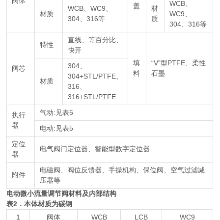
阀体
WCB、
盖
WCB、WC9、
材
材质
WC9、
304、316等
质
304、316等
直线、等百分比、
特性
快开
填
“V”型PTFE、柔性
304、
阀芯
料
石墨
304+STL/PTFE、
材质
316、
316+STL/PTFE
气动:见表5
执行
器
电动:见表5
定位
电气阀门定位器、智能型数字定位器
器
电磁阀、阀位反馈器、手操机构、保位阀、空气过滤减
附件
压器等
电动微小流量调节阀材料及内部结构
表2．本体材质为碳钢
1
阀体
WCB
LCB
WC9