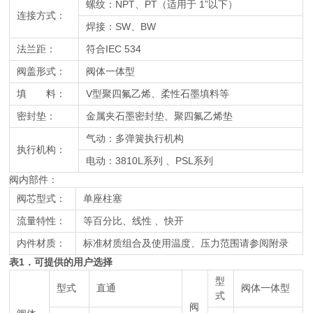
螺纹：NPT、PT（适用于 1”以下）
连接方式：
焊接：SW、BW
法兰距：
符合IEC 534
阀盖形式：
阀体一体型
填 料：
V型聚四氟乙烯、柔性石墨填料等
密封垫：
金属夹石墨密封垫、聚四氟乙烯垫
气动：多弹簧执行机构
执行机构：
电动：3810L系列 、PSL系列
阀内部件：
阀芯型式：
单座柱塞
流量特性：
等百分比、线性 、快开
内件材质：
标准材质组合及使用温度、压力范围请参阅附录
表1．可提供的用户选择
型
型式
直通
阀体一体型
式
阀