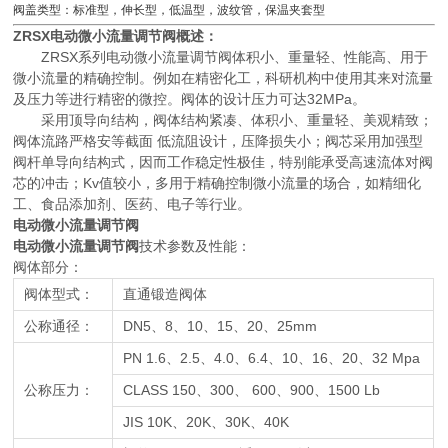
阀盖类型：标准型，伸长型，低温型，波纹管，保温夹套型
ZRSX电动微小流量调节阀概述：
ZRSX系列电动微小流量调节阀体积小、重量轻、性能高、用于
微小流量的精确控制。例如在精密化工，科研机构中使用其来对流量
及压力等进行精密的微控。阀体的设计压力可达32MPa。
采用顶导向结构，阀体结构紧凑、体积小、重量轻、美观精致；
阀体流路严格安等截面 低流阻设计，压降损失小；阀芯采用加强型
阀杆单导向结构式，因而工作稳定性极佳，特别能承受高速流体对阀
芯的冲击；Kv值较小，多用于精确控制微小流量的场合，如精细化
工、食品添加剂、医药、电子等行业。
电动微小流量调节阀
电动微小流量调节阀
技术参数及性能：
阀体部分：
阀体型式：
直通锻造阀体
公称通径：
DN5、8、10、15、20、25mm
PN 1.6、2.5、4.0、6.4、10、16、20、32 Mpa
公称压力：
CLASS 150、300、 600、900、1500 Lb
JIS 10K、20K、30K、40K