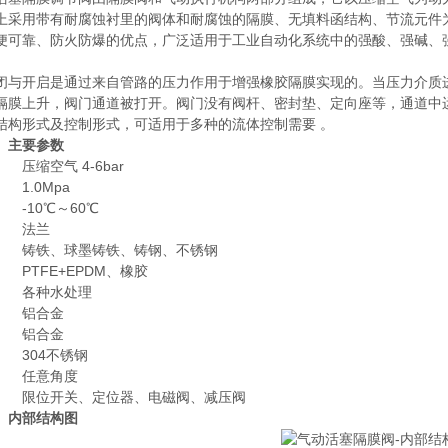
上采用带有耐腐蚀衬里的阀体和耐腐蚀的隔膜、无填料函结构、节流元件
便可靠、防火防爆的优点，广泛适用于工业自动化系统中的强酸、强碱、
闭与开启是通过来自管路的压力作用于增强橡胶隔膜实现的。当压力介质
隔膜上升，阀门通道被打开。阀门没有阀杆、密封垫、定向座等，通道中
结构形式及控制形式，可适用于多种的流体控制需要 。
 主要参数
压缩空气 4-6bar
1.0Mpa
-10℃～60℃
： 法兰
 铸铁、球墨铸铁、铸钢、不锈钢
PTFE+EPDM、橡胶
 各种水处理
 铝合金
 铝合金
304不锈钢
： 任意角度
 限位开关、定位器、电磁阀、减压阀
 内部结构图