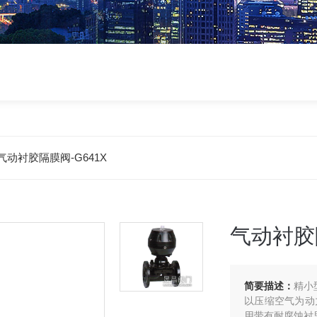
 气动衬胶隔膜阀-G641X
气动衬胶隔
简要描述：
精小
以压缩空气为动力，
用带有耐腐蚀衬