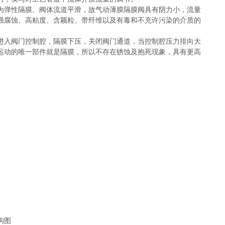
为弹性隔膜、阀体流道平滑，故气动薄膜隔膜阀具有阴力小，流量
强腐蚀、高粘度、含颖粒、带纤维以及有毒和不充许污染的介质的
进入阀门控制腔，隔膜下压，关闭阀门通道，当控制腔压力排向大
运动的唯一部件就是隔膜，所以不存在锈蚀及抱死现象，具有更高