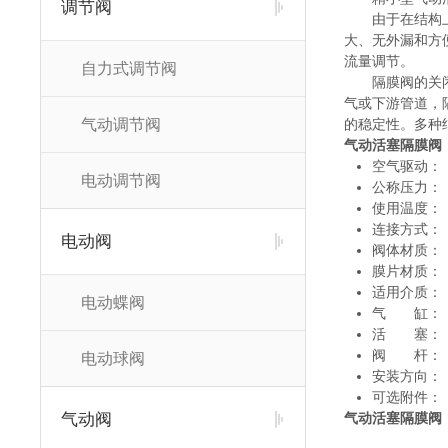
调节阀
由于在结构
大、无外漏和方
流量调节。
自力式调节阀
隔膜阀的关
气或下游管道，
气动调节阀
的稳定性。多种
气动活塞隔膜阀
空气驱动： 
电动调节阀
公称压力： 
使用温度： 
连接方式
电动阀
阀体材质：
膜片材质： 
适用介质：
电动蝶阀
气 缸：
活 塞：
阀 杆： 
电动球阀
安装方向
可选附件：
气动阀
气动活塞隔膜阀