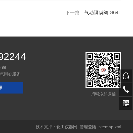
下一篇：
气动隔膜阀-G641
92244
咨询
您用心服务
服
扫码添加微信
技术支持：
化工仪器网
管理登陆
sitemap.xml