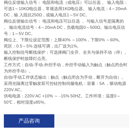
阀位反馈输入信号： 电阻和电流（或电压）可以任选 。 输入电阻：
可选1～10KΩ电位器，常规选用1KΩ电位器。 输入电流：4～20mA
DC，输 入阻抗250Ω，或输入电压1～5V DC。
阀位反馈输出信号： 电流和电压可以任选 ， 与输入信号是隔离的
。 输出电流信号：4～20mA DC，负载电阻0～500Ω。输出电压信
号：1～5V DC。
阀位上、下限位设定范围：上限40% ～100%，下限0% ～60%。
死区：0.5～5% 连续可调，出厂设为1%。
输入控制信号断线保护：可选择阀门全开、全关与保持不动（停）。
断线保护时故障灯点亮。
工作方式：自动-手动-外控手动，外控手动输入为触点（触点闭合时
为外控手动）。
自动/手动工作状态输出：触点（触点闭合为手动，断开为自动）。
采用光隔离过零触发双可控硅控制伺服电机：容量：5A ，驱动电源
220V AC。
供电电源：220V AC +10% ～ -15% 50HZ。工作环境：温度0～
50℃，相对湿度≤85%。
产品咨询