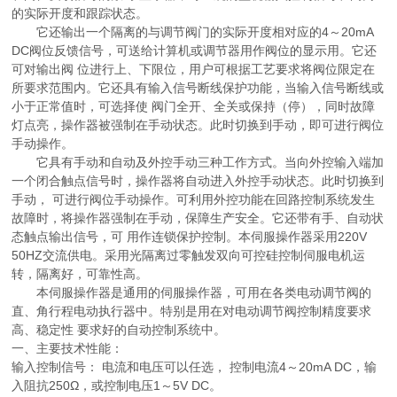
的实际开度和跟踪状态。
它还输出一个隔离的与调节阀门的实际开度相对应的4～20mA
DC阀位反馈信号，可送给计算机或调节器用作阀位的显示用。它还
可对输出阀 位进行上、下限位，用户可根据工艺要求将阀位限定在
所要求范围内。它还具有输入信号断线保护功能，当输入信号断线或
小于正常值时，可选择使 阀门全开、全关或保持（停），同时故障
灯点亮，操作器被强制在手动状态。此时切换到手动，即可进行阀位
手动操作。
它具有手动和自动及外控手动三种工作方式。当向外控输入端加
一个闭合触点信号时，操作器将自动进入外控手动状态。此时切换到
手动， 可进行阀位手动操作。可利用外控功能在回路控制系统发生
故障时，将操作器强制在手动，保障生产安全。它还带有手、自动状
态触点输出信号，可 用作连锁保护控制。本伺服操作器采用220V
50HZ交流供电。采用光隔离过零触发双向可控硅控制伺服电机运
转，隔离好，可靠性高。
本伺服操作器是通用的伺服操作器，可用在各类电动调节阀的
直、角行程电动执行器中。特别是用在对电动调节阀控制精度要求
高、稳定性 要求好的自动控制系统中。
一、主要技术性能：
输入控制信号： 电流和电压可以任选， 控制电流4～20mA DC，输
入阻抗250Ω，或控制电压1～5V DC。