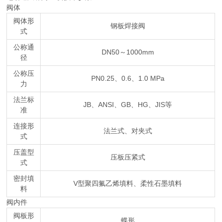
阀体
阀体形
钢板焊接阀
式
公称通
DN50～1000mm
径
公称压
PN0.25、0.6、1.0 MPa
力
法兰标
JB、ANSI、GB、HG、JIS等
准
连接形
法兰式、对夹式
式
压盖型
压板压紧式
式
密封填
V型聚四氟乙烯填料、柔性石墨填料
料
阀内件
阀板形
蝶形