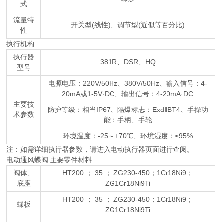
式
流量特
开关型(线性)、调节型(近似等百分比)
性
执行机构
执行器
381R、DSR、HQ
型号
电源电压：220V/50Hz、380V/50Hz、输入信号：4-
20mA或1-5V·DC、输出信号：4-20mA·DC
主要技
防护等级：相当IP67、隔爆标志：ExdⅡBT4、手操功
术参数
能：手柄、手轮
环境温度：-25～+70℃、环境湿度：≤95%
注：如需详细执行器参数，请进入电动执行器页面进行查阅。
电动通风蝶阀 主要零件材料
阀体、
HT200 ； 35 ； ZG230-450；1Cr18Ni9；
底座
ZG1Cr18Ni9Ti
HT200 ； 35 ； ZG230-450；1Cr18Ni9；
蝶板
ZG1Cr18Ni9Ti