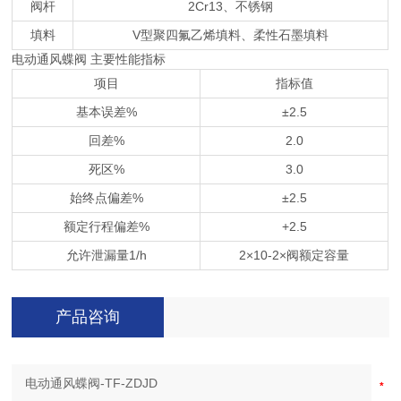
阀杆
2Cr13、不锈钢
填料
V型聚四氟乙烯填料、柔性石墨填料
电动通风蝶阀 主要性能指标
项目
指标值
基本误差%
±2.5
回差%
2.0
死区%
3.0
始终点偏差%
±2.5
额定行程偏差%
+2.5
允许泄漏量1/h
2×10-2×阀额定容量
产品咨询