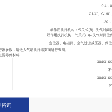
0.4～0
G1/4"、G1/8"
-20～
单作用执行机构：气关式(B)--失气时阀位开
双作用执行机构：气关式(B)--失气时阀位保持(
定位器、电磁阀、空气过滤减压器、保位
行器参数，请进入气动执行器页面进行查阅。
主要零件材料
304/31
不
304/31
P
品咨询