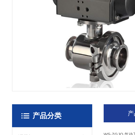
产
产品分类
WS-ZGJQ 气