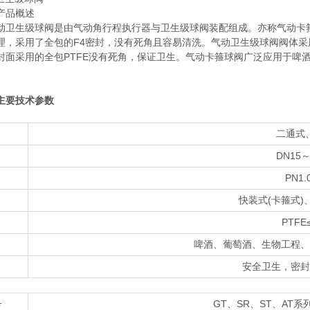
产品概述
动卫生级球阀是由气动角行程执行器与卫生级球阀装配组成。亦称气动卡
，采用了全包的F4密封，没有死角且容易清洗。气动卫生级球阀阀体采用不锈
封面采用的全包PTFE没有死角，保证卫生。气动卡箍球阀广泛应用于啤
主要技术参数
二通式
DN15～
PN1.
快装式(卡箍式)
PTFE
啤酒、葡萄酒、生物工程、
安全卫生，密封
号
GT、SR、ST、AT系