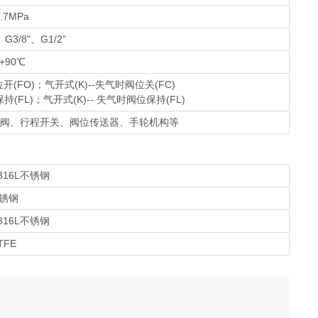
.7MPa
、G3/8"、G1/2"
+90℃
(FO)；气开式(K)--失气时阀位关(FC)
FL)；气开式(K)-- 失气时阀位保持(FL)
阀、行程开关、阀位传送器、手轮机构等
6/316L不锈钢
锈钢
6/316L不锈钢
TFE