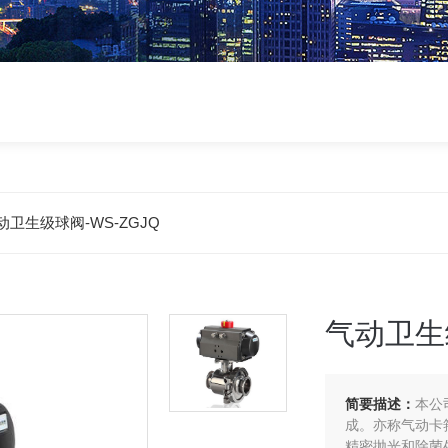
动卫生级球阀-WS-ZGJQ
气动卫生级
简要描述：
本公
成。亦称气动卡
精密抛光和除菌