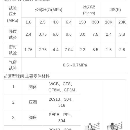
压力级
试验
公称压力(MPa)
JIS(K)
(class)
压力
(MPa)
1.6
2.5
4.0
6.4
150
300
10K
20K
强度
2.4
3.75
6.0
9.6
3.0
7.5
2.4
3.8
试验
密封
1.76
2.75
4.4
7.04
2.2
5.5
1.5
2.8
试验
气密
0.5～0.7MPa
试验
超薄型球阀 主要零件材料
WCB、CF8、
1
阀体
CF8M、CF3M
2Cr13、304、
2
压圈
316
PEFE、PPL、
3
阀座
304