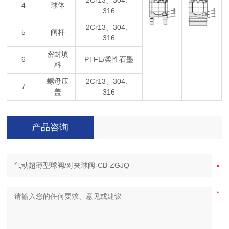
2Cr13、304、
4
球体
316
2Cr13、304、
5
阀杆
316
密封填
6
PTFE/柔性石墨
料
螺母压
2Cr13、304、
7
盖
316
产品咨询