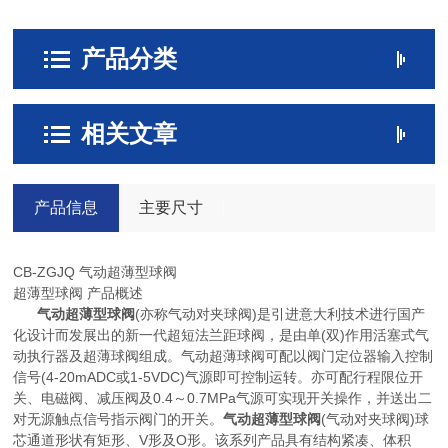
产品分类
相关文章
产品信息
主要尺寸
CB-ZGJQ 气动超薄型球阀
超薄型球阀 产品概述
气动超薄型球阀
(亦称气动对夹球阀)是引进意大利技术进行国产
化设计而发展出的新一代超短法兰距球阀，是由单(双)作用活塞式气
动执行器及超薄球阀组成。气动超薄球阀可配以阀门定位器输入控制
信号(4-20mADC或1-5VDC)气源即可控制运转。亦可配行程限位开
关、电磁阀、减压阀及0.4～0.7MPa气源可实现开关操作，并送出二
对无源触点信号指示阀门的开关。
气动超薄型球阀
(气动对夹球阀)球
芯通道形状有矩形、V形及O形。该系列产品具有结构紧凑、体积