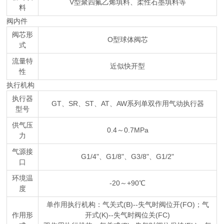
V型聚四氟乙烯填料、柔性石墨填料等
料
阀内件
阀芯形
O型球体阀芯
式
流量特
近似快开型
性
执行机构
执行器
GT、SR、ST、AT、AW系列单双作用气动执行器
型号
供气压
0.4～0.7MPa
力
气源接
G1/4"、G1/8"、G3/8"、G1/2"
口
环境温
-20～+90℃
度
单作用执行机构：气关式(B)--失气时阀位开(FO)；气
作用形
开式(K)--失气时阀位关(FC)