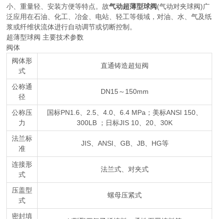
小、重量轻、安装方便等特点。故
气动超薄型球阀
(气动对夹球阀)广
泛应用在石油、化工、冶金、电站、轻工等领域，对油、水、气及纸
浆或纤维状流体进行自动调节或切断控制。
超薄型球阀 主要技术参数
阀体
阀体形
直通铸造超短阀
式
公称通
DN15～150mm
径
公称压
国标PN1.6、2.5、4.0、6.4 MPa；美标ANSI 150、
力
300LB ；日标JIS 10、20、30K
法兰标
JIS、ANSI、GB、JB、HG等
准
连接形
法兰式、对夹式
式
压盖型
螺母压紧式
式
密封填