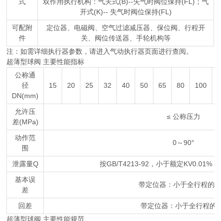
式
双作用执行机构：气关式(B)--失气时阀位保持(FL)；气
开式(K)-- 失气时阀位保持(FL)
可配附
定位器、电磁阀、空气过滤减压器、保位阀、行程开
件
关、阀位传送器、手轮机构等
注：如需详细执行器参数，请进入气动执行器页面进行查阅。
超薄型球阀 主要性能指标
公称通
径
15
20
25
32
40
50
65
80
100
DN(mm)
允许压
≤ 公称压力
差(MPa)
动作范
0～90°
围
泄露量Q
按GB/T4213-92，小于额定KV0.01%
基本误
带定位器：小于全行程的±
差
回差
带定位器：小于全行程的2
超薄型球阀 主要性能规范