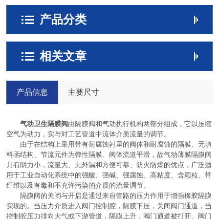
产品分类
相关文章
产品信息
主要尺寸
气动卫生隔膜阀
由隔膜阀和气动执行机构两部分组成，它以压缩
空气为动力，实与对工艺管道中流体介质流量的调节。
由于在结构上采用带有耐腐蚀衬里的阀体和耐腐蚀的隔膜、无填
料函结构、节流元件为弹性隔膜、阀体流道平滑，故气动薄膜隔膜阀
具有阴力小，流量大、无外漏和方便可靠、防火防爆的优点，广泛适
用于工业自动化系统中的强酸、强碱、强腐蚀、高粘度、含颖粒、带
纤维以及有毒和不充许污染的介质的流量调节。
隔膜阀的关闭与开启是通过来自管路的压力作用于增强橡胶隔膜
实现的。当压力介质进入阀门控制腔，隔膜下压，关闭阀门通道，当
控制腔压力排向大气或下游管道，隔膜上升，阀门通道被打开。阀门