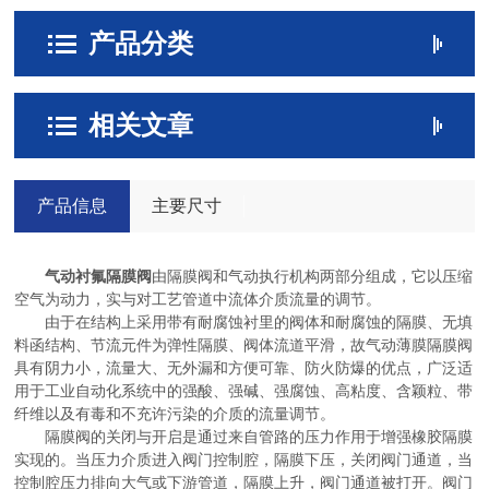
产品分类
相关文章
产品信息
主要尺寸
气动衬氟隔膜阀
由隔膜阀和气动执行机构两部分组成，它以压缩
空气为动力，实与对工艺管道中流体介质流量的调节。
由于在结构上采用带有耐腐蚀衬里的阀体和耐腐蚀的隔膜、无填
料函结构、节流元件为弹性隔膜、阀体流道平滑，故气动薄膜隔膜阀
具有阴力小，流量大、无外漏和方便可靠、防火防爆的优点，广泛适
用于工业自动化系统中的强酸、强碱、强腐蚀、高粘度、含颖粒、带
纤维以及有毒和不充许污染的介质的流量调节。
隔膜阀的关闭与开启是通过来自管路的压力作用于增强橡胶隔膜
实现的。当压力介质进入阀门控制腔，隔膜下压，关闭阀门通道，当
控制腔压力排向大气或下游管道，隔膜上升，阀门通道被打开。阀门